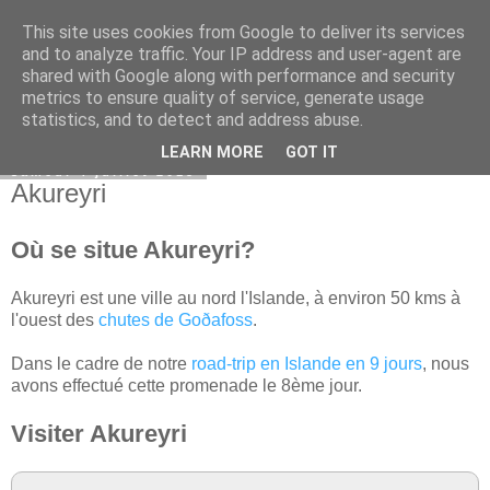
This site uses cookies from Google to deliver its services
Bel itineraire
and to analyze traffic. Your IP address and user-agent are
shared with Google along with performance and security
metrics to ensure quality of service, generate usage
statistics, and to detect and address abuse.
▼
LEARN MORE
GOT IT
samedi 4 juillet 2015
Akureyri
Où se situe Akureyri?
Akureyri est une ville au nord l'Islande, à environ 50 kms à
l'ouest des
chutes de Goðafoss
.
Dans le cadre de notre
road-trip en Islande en 9 jours
, nous
avons effectué cette promenade le 8ème jour.
Visiter Akureyri