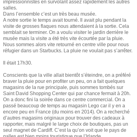
impressionnistes en survolant assez rapidement les autres
salles.
Dans l’ensemble c’est un très beau musée.
A notre sortie le temps avait tourné. Il avait plu pendant la
visite de grosses flaques nous attendaient à la sortie. Cela
semblait se terminer. On a voulu visiter le jardin derrière le
musée mais la visite a été très vite écourtée par la pluie.
Nous sommes alors vite retourné en centre ville pour nous
réfugier dans un Starbucks. La pluie ne voulait pas s’arrêter.
Il était 17h30.
Conscients que la ville allait bientôt s’éteindre, on a préféré
braver la pluie pour en profiter un peu, on a fait quelques
magasins de la rue principale, puis sommes tombés sur
Saint David Shopping Center qui par chance fermait à 20h.
On a donc fini la soirée dans ce centre commercial. On a
passé beaucoup de temps au magasin Lego car il y en a
encore peu en France (du moins en 2014). On a recherché
d’autres magasins originaux pour trouver des cadeaux à
rapporter, mais malgré le large choix de boutiques, pas un
seul magnet de Cardiff. C’est la qu’on voit que le pays de
galles est bien moins touristique que l’Irlande.