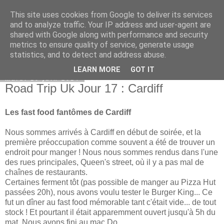
This site uses cookies from Google to deliver its services
Bel itineraire
and to analyze traffic. Your IP address and user-agent are
shared with Google along with performance and security
metrics to ensure quality of service, generate usage
statistics, and to detect and address abuse.
▼
LEARN MORE
GOT IT
mardi 10 juin 2014
Road Trip Uk Jour 17 : Cardiff
Les fast food fantômes de Cardiff
Nous sommes arrivés à Cardiff en début de soirée, et la
première préoccupation comme souvent a été de trouver un
endroit pour manger ! Nous nous sommes rendus dans l'une
des rues principales, Queen's street, où il y a pas mal de
chaînes de restaurants.
Certaines ferment tôt (pas possible de manger au Pizza Hut
passées 20h), nous avons voulu tester le Burger King... Ce
fut un dîner au fast food mémorable tant c'était vide... de tout
stock ! Et pourtant il était apparemment ouvert jusqu'à 5h du
mat. Nous avons fini au mac Do.