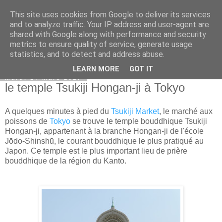
This site uses cookies from Google to deliver its services
Bel itineraire
and to analyze traffic. Your IP address and user-agent are
shared with Google along with performance and security
metrics to ensure quality of service, generate usage
statistics, and to detect and address abuse.
▼
LEARN MORE
GOT IT
mardi 14 mars 2017
le temple Tsukiji Hongan-ji à Tokyo
A quelques minutes à pied du
Tsukiji Market
, le marché aux
poissons de
Tokyo
se trouve le temple bouddhique Tsukiji
Hongan-ji, appartenant à la branche Hongan-ji de l'école
Jōdo-Shinshū, le courant bouddhique le plus pratiqué au
Japon. Ce temple est le plus important lieu de prière
bouddhique de la région du Kanto.